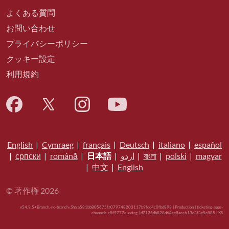
よくある質問
お問い合わせ
プライバシーポリシー
クッキー設定
利用規約
English
|
Cymraeg
|
français
|
Deutsch
|
italiano
|
español
|
српски
|
română
|
日本語
|
اردو
|
বাংলা
|
polski
|
magyar
|
中文
|
English
© 著作権 2026
v54.9.5+Branch.-no-branch-.Sha.a581bb805675fa079748203117b9fdc4c0fbd893 | Production | ticketing-apps-
channels-c8f9777c-zvtcg | d7126db828d64ce8acc613c3f3e5e885 |
XS