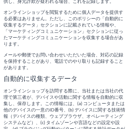
供し、身元詐欺が疑われる場合、これを記録します。
オンラインショップを閲覧するために個人データを提供す
る必要はありません。ただし、このポリシーの「自動的に
収集するデータ」セクションに記載されている情報や、
「マーケティングコミュニケーション」セクションに従っ
たマーケティングコミュニケーションを収集する場合があ
ります。
メールや郵便でお問い合わせいただいた場合、対応の記録
を保持することがあり、電話でのやり取りも記録すること
があります。
自動的に収集するデータ
オンラインショップを訪問する際に、当社または当社の代
理で第三者が、デバイスや活動に関する情報を自動的に収
集し、保存します。この情報には、(a) コンピュータまたは
他のデバイスの一意のID番号、(b) デバイスに関する技術情
報（デバイスの種類、ウェブブラウザ、オペレーティング
システムなど）、(c) タイムゾーンや言語などの設定や設
定、(d) ブラウジング行動やパターンに関する統計データが