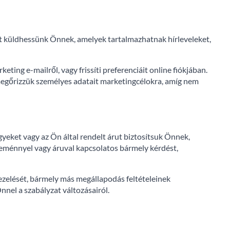
t küldhessünk Önnek, amelyek tartalmazhatnak hírleveleket,
rketing e-mailről, vagy frissíti preferenciáit online fiókjában.
 megőrizzük személyes adatait marketingcélokra, amíg nem
gyeket vagy az Ön által rendelt árut biztosítsuk Önnek,
seménnyel vagy áruval kapcsolatos bármely kérdést,
kezelését, bármely más megállapodás feltételeinek
nnel a szabályzat változásairól.