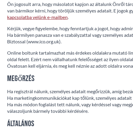
Ön jogosult arra, hogy másolatot kapjon az általunk Önről tár
van bármikor kérni, hogy töröljük személyes adatait. E jogok 
kapcsolatba velünk e-mailben
.
Kérjük, vegye figyelembe, hogy fenntartjuk a jogot, hogy admin
Ha bármilyen panasza van e szabályzattal vagy személyes adata
Biztossal (www.ico.org.uk).
Online boltunk tartalmazhat más érdekes oldalakra mutató link
oldal felett. Ezért nem vállalhatunk felelősséget az ilyen old
Óvatosan kell eljárnia, és meg kell néznie az adott oldalra vo
Megőrzés
Ha regisztrál nálunk, személyes adatait megőrizzük, amíg bezárj
Ha marketingkommunikációkat kap tőlünk, személyes adatait m
Ha más módon foglalást tett nálunk, vagy kérdéssel vagy megje
válaszoljunk bármely további kérdésére.
Általános