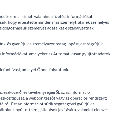
ét és e-mail címét, valamint a fizetési információkat.
zik, hogy értesítette minden más személyt, akinek személyes
feldolgozhassuk személyes adataikat e szabályzatnak
k, és gyanítjuk a személyazonosság-lopást, ezt rögzítjük.
 információkat, amelyeket az Automatikusan gyűjtött adatok
elefonhívást, amelyet Önnel folytatunk.
 eszközéről és tevékenységeiről. Ez az információ
eszköz típusát, a webböngészőt vagy az operációs rendszert;
táiról. Ezt az információt sütik segítségével gyűjtjük a
általunk nyújtott szolgáltatások javítására, valamint elemzési