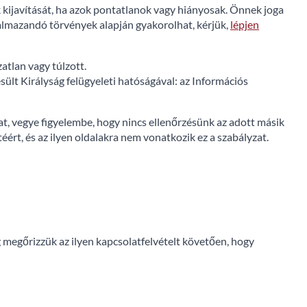
k kijavítását, ha azok pontatlanok vagy hiányosak. Önnek joga
kalmazandó törvények alapján gyakorolhat, kérjük,
lépjen
atlan vagy túlzott.
ült Királyság felügyeleti hatóságával: az Információs
t, vegye figyelembe, hogy nincs ellenőrzésünk az adott másik
ért, és az ilyen oldalakra nem vonatkozik ez a szabályzat.
 megőrizzük az ilyen kapcsolatfelvételt követően, hogy