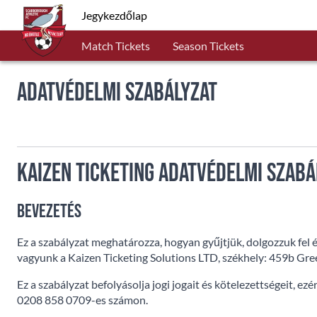
Jegykezdőlap
Match Tickets
Season Tickets
Adatvédelmi Szabályzat
Kaizen Ticketing Adatvédelmi Szabá
Bevezetés
Ez a szabályzat meghatározza, hogyan gyűjtjük, dolgozzuk fel
vagyunk a Kaizen Ticketing Solutions LTD, székhely: 459b Gr
Ez a szabályzat befolyásolja jogi jogait és kötelezettségeit, ez
0208 858 0709-es számon.