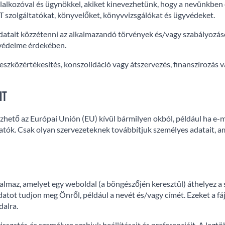
alkozóval és ügynökkel, akiket kinevezhetünk, hogy a nevünkben és
IT szolgáltatókat, könyvelőket, könyvvizsgálókat és ügyvédeket.
atait közzétenni az alkalmazandó törvények és/vagy szabályozáso
 védelme érdekében.
zközértékesítés, konszolidáció vagy átszervezés, finanszírozás va
it
zhető az Európai Unión (EU) kívül bármilyen okból, például ha e-m
hatók. Csak olyan szervezeteknek továbbítjuk személyes adatait, 
rtalmaz, amelyet egy weboldal (a böngészőjén keresztül) áthelyez 
tot tudjon meg Önről, például a nevét és/vagy címét. Ezeket a fá
dalra.
sszatér, és személyre szabjuk beállításait és preferenciáit. A leg