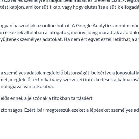
ítést kapjon, amikor sütit kap, vagy hogy elutasítsa a sütik elfoga
hogyan használják az online boltot. A Google Analytics anonim mód
an érkeztek általában a látogatók, mennyi ideig maradtak az oldal
yűjtenek személyes adatokat. Ha nem ért egyet ezzel, letilthatja a
a személyes adatok megfelelő biztonságát, beleértve a jogosulatla
lmet, megfelelő technikai vagy szervezeti intézkedések alkalmazá
nológiával van titkosítva.
elős ennek a jelszónak a titokban tartásáért.
biztonságos. Ezért, bár megtesszük ezeket a lépéseket személyes a