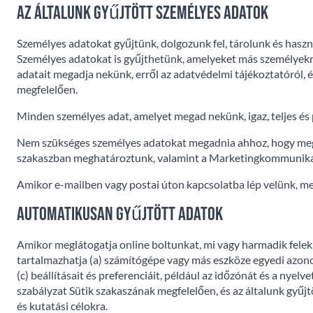
Az általunk gyűjtött személyes adatok
Személyes adatokat gyűjtünk, dolgozunk fel, tárolunk és használ
Személyes adatokat is gyűjthetünk, amelyeket más személyekrő
adatait megadja nekünk, erről az adatvédelmi tájékoztatóról,
megfelelően.
Minden személyes adat, amelyet megad nekünk, igaz, teljes és 
Nem szükséges személyes adatokat megadnia ahhoz, hogy megt
szakaszban meghatároztunk, valamint a Marketingkommunik
Amikor e-mailben vagy postai úton kapcsolatba lép velünk, meg
Automatikusan gyűjtött adatok
Amikor meglátogatja online boltunkat, mi vagy harmadik felek
tartalmazhatja (a) számítógépe vagy más eszköze egyedi azonos
(c) beállításait és preferenciáit, például az időzónát és a nyelv
szabályzat Sütik szakaszának megfelelően, és az általunk gyűjt
és kutatási célokra.