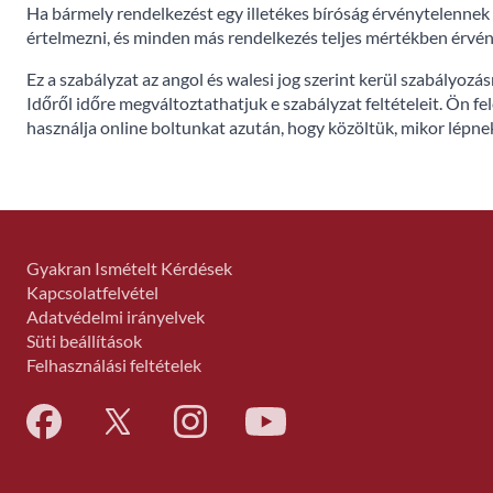
Ha bármely rendelkezést egy illetékes bíróság érvénytelennek 
értelmezni, és minden más rendelkezés teljes mértékben érvé
Ez a szabályzat az angol és walesi jog szerint kerül szabályoz
Időről időre megváltoztathatjuk e szabályzat feltételeit. Ön fe
használja online boltunkat azután, hogy közöltük, mikor lépnek
Gyakran Ismételt Kérdések
Kapcsolatfelvétel
Adatvédelmi irányelvek
Süti beállítások
Felhasználási feltételek