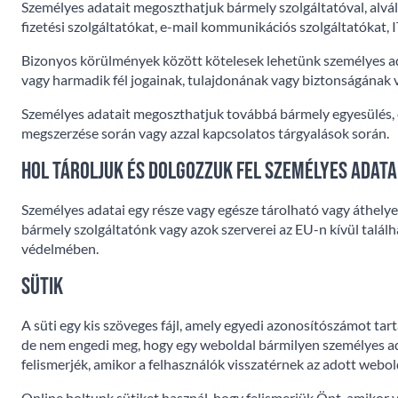
Személyes adatait megoszthatjuk bármely szolgáltatóval, alváll
fizetési szolgáltatókat, e-mail kommunikációs szolgáltatókat, 
Bizonyos körülmények között kötelesek lehetünk személyes ad
vagy harmadik fél jogainak, tulajdonának vagy biztonságának
Személyes adatait megoszthatjuk továbbá bármely egyesülés, es
megszerzése során vagy azzal kapcsolatos tárgyalások során.
Hol tároljuk és dolgozzuk fel személyes adata
Személyes adatai egy része vagy egésze tárolható vagy áthelye
bármely szolgáltatónk vagy azok szerverei az EU-n kívül talál
védelmében.
Sütik
A süti egy kis szöveges fájl, amely egyedi azonosítószámot ta
de nem engedi meg, hogy egy weboldal bármilyen személyes ada
felismerjék, amikor a felhasználók visszatérnek az adott webol
Online boltunk sütiket használ, hogy felismerjük Önt, amikor vi