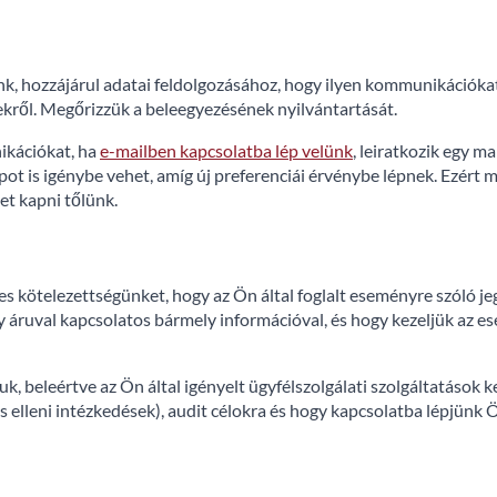
, hozzájárul adatai feldolgozásához, hogy ilyen kommunikációka
kről. Megőrizzük a beleegyezésének nyilvántartását.
ikációkat, ha
e-mailben kapcsolatba lép velünk
, leiratkozik egy ma
t is igénybe vehet, amíg új preferenciái érvénybe lépnek. Ezért
et kapni tőlünk.
es kötelezettségünket, hogy az Ön által foglalt eseményre szóló je
 áruval kapcsolatos bármely információval, és hogy kezeljük az e
k, beleértve az Ön által igényelt ügyfélszolgálati szolgáltatások 
s elleni intézkedések), audit célokra és hogy kapcsolatba lépjünk Ö