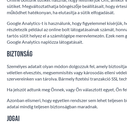
sütiket. Megváltoztathatja böngészője beállításait, hogy értes
működhet hatékonyan, ha elutasítja a sütik elfogadását.
Google Analytics-t is használunk, hogy figyelemmel kísérjük, 
részletezik például az online bolt látogatásainak számát, honn
tartós sütit helyez el a számítógépe merevlemezén. Ezek nem g
Google Analytics naplózza látogatásait.
Biztonság
Személyes adatait olyan módon dolgozzuk fel, amely biztosítja 
véletlen elvesztés, megsemmisítés vagy károsodás elleni véde
szervereinken van tárolva. Bármely fizetési tranzakció SSL tech
Ha jelszót adtunk meg Önnek, vagy Ön választott egyet, Ön fel
Azonban elismeri, hogy egyetlen rendszer sem lehet teljesen 
adatai mindig teljesen biztonságban maradnak.
Jogai