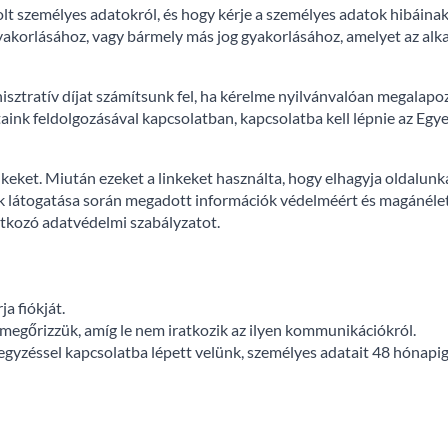
olt személyes adatokról, és hogy kérje a személyes adatok hibáina
gyakorlásához, vagy bármely más jog gyakorlásához, amelyet az al
isztratív díjat számítsunk fel, ha kérelme nyilvánvalóan megalapoz
ink feldolgozásával kapcsolatban, kapcsolatba kell lépnie az Egyes
eket. Miután ezeket a linkeket használta, hogy elhagyja oldalunka
alak látogatása során megadott információk védelméért és magánéleté
natkozó adatvédelmi szabályzatot.
a fiókját.
egőrizzük, amíg le nem iratkozik az ilyen kommunikációkról.
gyzéssel kapcsolatba lépett velünk, személyes adatait 48 hónapig