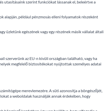
 utasításaink szerint funkciókat lássanak el, beleértve a
k alapján, például pénzmosás elleni folyamatok részeként
gy üzletünk egészének vagy egy részének másik vállalat általi
ail szerverünk az EU-n kívüli országban található, vagy ha
amelyek megfelelő biztosítékokat nyújtottak személyes adatai
a számítógépe merevlemezére. A süti azonosítja a böngészőjét,
jlokat a weboldalak használják annak érdekében, hogy
több böngésző kezdetben úgy van beállítva, hogy elfogadja a