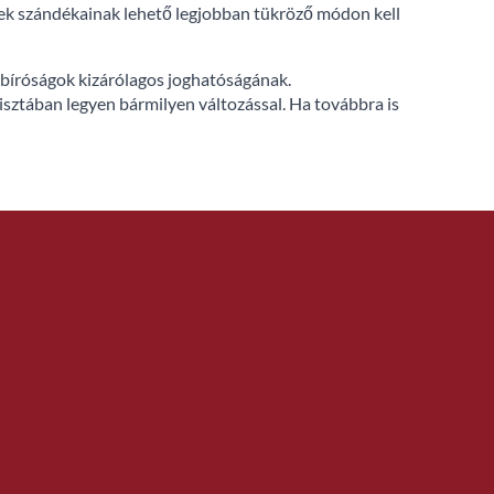
elek szándékainak lehető legjobban tükröző módon kell
ol bíróságok kizárólagos joghatóságának.
tisztában legyen bármilyen változással. Ha továbbra is