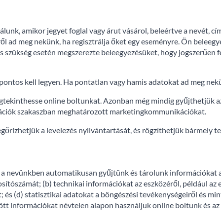
unk, amikor jegyet foglal vagy árut vásárol, beleértve a nevét, cím
l ad meg nekünk, ha regisztrálja őket egy eseményre. Ön beleegye
 és szükség esetén megszerezte beleegyezésüket, hogy jogszerűen 
pontos kell legyen. Ha pontatlan vagy hamis adatokat ad meg nekün
ekinthesse online boltunkat. Azonban még mindig gyűjthetjük az
ációk szakaszban meghatározott marketingkommunikációkat.
őrizhetjük a levelezés nyilvántartását, és rögzíthetjük bármely t
 a nevünkben automatikusan gyűjtünk és tárolunk információkat az
ítószámát; (b) technikai információkat az eszközéről, például az 
et; és (d) statisztikai adatokat a böngészési tevékenységeiről és min
ött információkat névtelen alapon használjuk online boltunk és az 