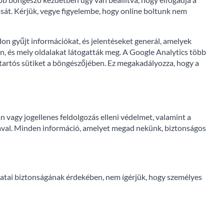
dását. Kérjük, vegye figyelembe, hogy online boltunk nem
on gyűjt információkat, és jelentéseket generál, amelyek
on, és mely oldalakat látogatták meg. A Google Analytics több
 tartós sütiket a böngészőjében. Ez megakadályozza, hogy a
n vagy jogellenes feldolgozás elleni védelmet, valamint a
sával. Minden információ, amelyet megad nekünk, biztonságos
datai biztonságának érdekében, nem ígérjük, hogy személyes