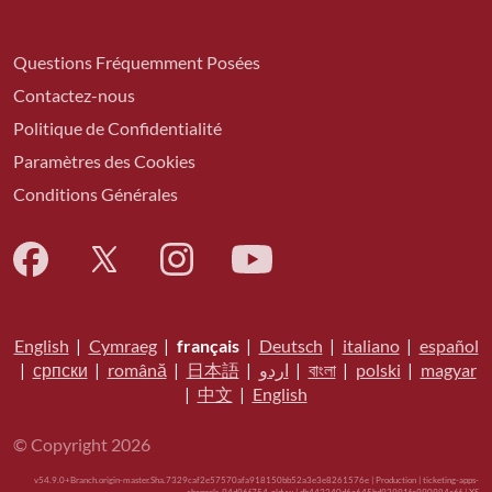
Questions Fréquemment Posées
Contactez-nous
Politique de Confidentialité
Paramètres des Cookies
Conditions Générales
English
|
Cymraeg
|
français
|
Deutsch
|
italiano
|
español
|
српски
|
română
|
日本語
|
اردو
|
বাংলা
|
polski
|
magyar
|
中文
|
English
© Copyright 2026
v54.9.0+Branch.origin-master.Sha.7329caf2e57570afa918150bb52a3e3e8261576e | Production | ticketing-apps-