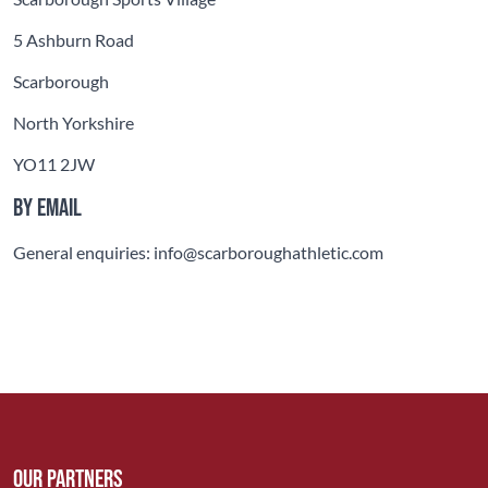
5 Ashburn Road
Scarborough
North Yorkshire
YO11 2JW
By email
General enquiries: info@scarboroughathletic.com
Our Partners