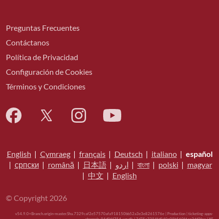
Preguntas Frecuentes
Contáctanos
Política de Privacidad
Configuración de Cookies
Términos y Condiciones
English
|
Cymraeg
|
français
|
Deutsch
|
italiano
|
español
|
српски
|
română
|
日本語
|
اردو
|
বাংলা
|
polski
|
magyar
|
中文
|
English
© Copyright 2026
v54.9.0+Branch.origin-master.Sha.7329caf2e57570afa918150bb52a3e3e8261576e | Production | ticketing-apps-