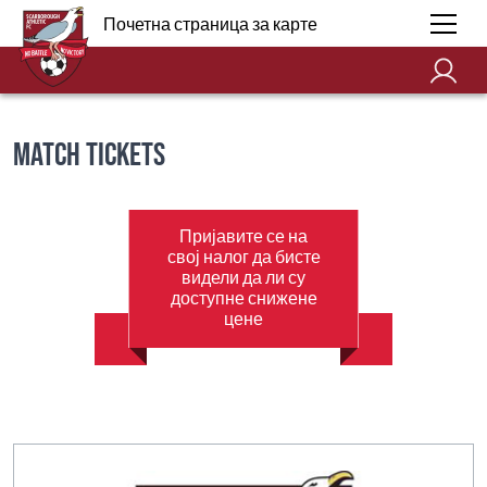
Почетна страница за карте
Match Tickets
Пријавите се на
свој налог да бисте
видели да ли су
доступне снижене
цене